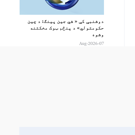
دوشنبې کې « شي جين پینګ: د چين
حکومتولي» د پنځم ټوک مخکتنه
وشوه
07-Aug-2026