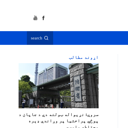
search
اړوند مطالب
سروې: نړیواله ټولنه دې د جاپان د
پوځي پراختیا پر وړاندې ډېره
محتاطه واوسي