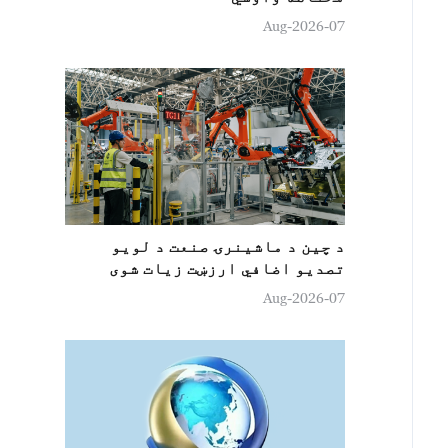
07-Aug-2026
د چین د ماشینرۍ صنعت د لويو
تصدیو اضافي ارزښت زيات شوی
07-Aug-2026