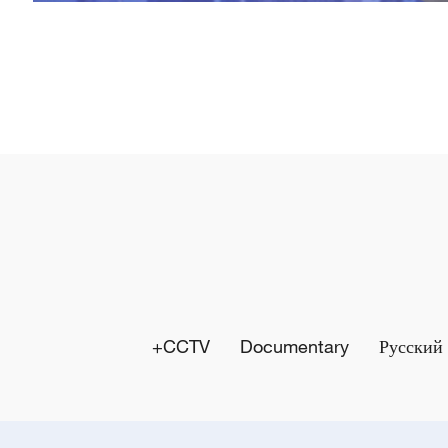
l
a
y
V
i
d
e
o
CCTV+
Documentary
Русский