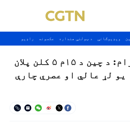
ن
ويډيوګانې
د ټولنې هنداره
عکسونه
راډيو
د ډيجيټل چين ۱۷۷م پروګرام: د چين د ۱۵م ۵ کلن پلان
 يو لړ عالي او عصري چارې