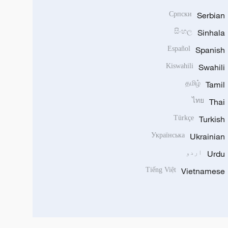
Српски
Serbian
සිංහල
Sinhala
Español
Spanish
Kiswahili
Swahili
தமிழ்
Tamil
ไทย
Thai
Türkçe
Turkish
Українська
Ukrainian
Urdu
اردو
Tiếng Việt
Vietnamese