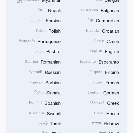
नेपाली
Български
Nepali
Bulgarian
ខ្មែរ
فارسی
Persian
Cambodian
Polski
Hrvatski
Polish
Croatian
Português
Český
Portuguese
Czech
English
پښتو
Pashto
English
Română
Esperanto
Romanian
Esperanto
Русский
Filipino
Russian
Filipino
Српски
Français
Serbian
French
සිංහල
Deutsch
Sinhala
German
Español
Ελληνικά
Spanish
Greek
Kiswahili
Hausa
Swahili
Hausa
עברית
தமிழ்
Tamil
Hebrew