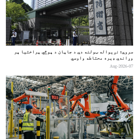
سروې: نړیواله ټولنه دې د جاپان د پوځي پراختیا پر
وړاندې ډېره محتاطه واوسي
07-Aug-2026