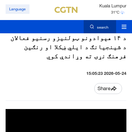
Kuala Lumpur
Language
31°C
Singapore
30°C
search
د ۱۴ هېوادونو ټولنیزو رسنیو فعالان
د شینجیانګ د ایلي ښکلا او رنګین
فرهنګ نړۍ ته وړاندې کوي
2026-05-24 15:05:23
Share