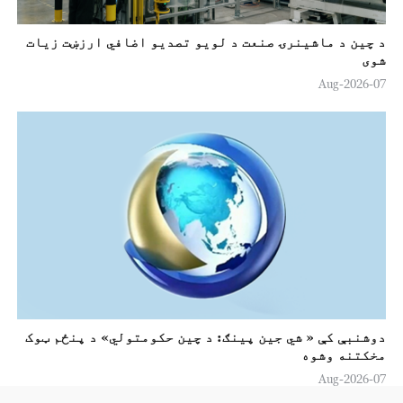
د چین د ماشینرۍ صنعت د لويو تصدیو اضافي ارزښت زيات
شوی
07-Aug-2026
دوشنبې کې « شي جين پینګ: د چين حکومتولي» د پنځم ټوک
مخکتنه وشوه
07-Aug-2026