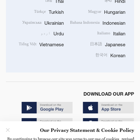
ไทย
हिन्दी
Thai
Hindi
Türkçe
Magyar
Turkish
Hungarian
Українська
Bahasa Indonesia
Ukrainian
Indonesian
Italiano
اردو
Urdu
Italian
Tiếng Việt
日本語
Vietnamese
Japanese
한국어
Korean
DOWNLOAD OUR APP
Our Privacy Statement & Cookie Policy
By continuing to browse our site you agree to our use of cookies, revised
Copyright © 2024 CGTN.