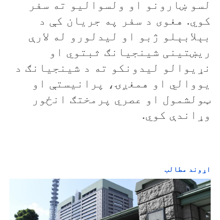
لسو ښارونو او ولسوالیو ته سفر
e
کوي. هغوی د سفر په جریان کې د
o
بېلابېلو ژبو او لیدلورو له لارې
ریښتینی شینجیانګ ثبتوي او
نړیوالو لیدونکو ته د شینجیانګ د
یووالي او همغږۍ، پرانیستې او
ټولشمول او عصري پرمختګ انځور
وړاندې کوي.
اړوند مطالب