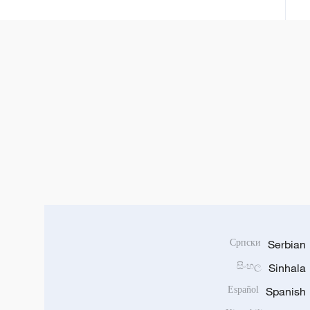
Српски
Serbian
සිංහල
Sinhala
Español
Spanish