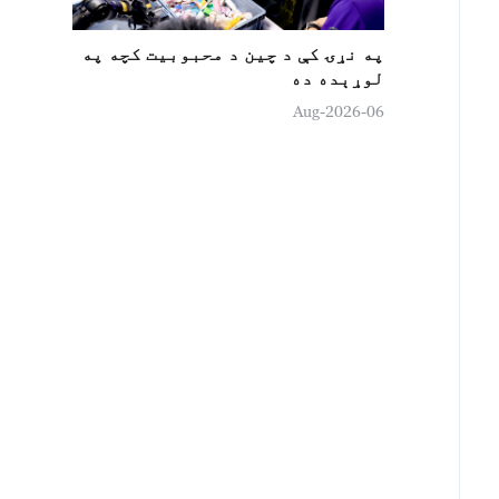
په نړۍ کې د چين د محبوبیت کچه په
لوړېده ده
06-Aug-2026