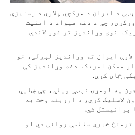
ټې د ايران د مرکچي پلاوي د رسنيزې
ورکړی، چې د دغه هېواد د امنيت
يکا نوی وړانديز تر غور لاندې
لارې ايران ته وړانديز لېږلی، خو
او ممکن امريکا دغه وړانديز کې
کې ځای کړي.
ون په لومړۍ نېټې ويلي، چې ښايي
ن لاسليک کړي، د اوربند وخت به
 پرانيستل شي.
ترمنځ خبرې سالمې روانې دي او