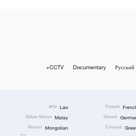
CCTV+
Documentary
Русский
ລາວ
Lao
Français
Frenc
Bahasa Melayu
Malay
Deutsch
Germa
Монгол
Mongolian
Ελληνικά
Gree