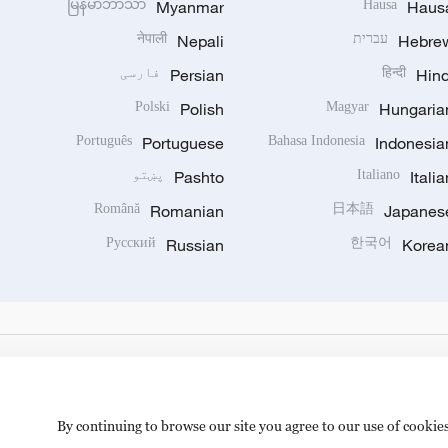
မြန်မာဘာသာ
Myanmar
Hausa
Haus
Hebre
עברית
Nepali
नेपाली
Hind
हिन्दी
Persian
فارسی
Polski
Polish
Magyar
Hungaria
Português
Portuguese
Bahasa Indonesia
Indonesia
Italia
Italiano
Pashto
پښتو
Română
Romanian
日本語
Japanes
Русский
Russian
한국어
Korea
By continuing to browse our site you agree to our use of cookie