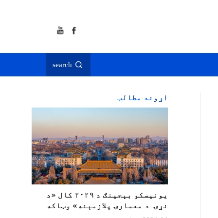
search
اړوند مطالب
یونیسکو بېجینګ د ۲۰۲۹ کال «د
نړۍ د معمارۍ پلازمېنه» وټاکه