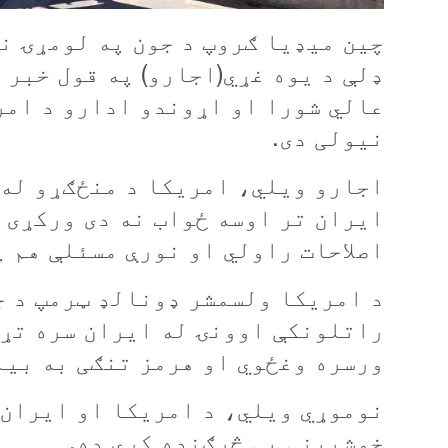
چين ميډيا ګروپ د جون په لومړۍ نې
ډلې د يوه غړي(اجارو) په قول خبر 
عالي شورا او اړوندو ادارو د امر
نيولی دی.
اجارو ويلي، امريکا د منځګړو له 
ایران تر اوسه ځواب نه دی ورکړی 
اصلاحات راولي او نورې مسئلې هم پ
د امريکا ولسمشر ډونالډ ټرمپ د ج
راتلونکې اوونۍ له ايران سره تړو
ورسره وغځوي او هرمز تنګی به بیا
نوموړي ويلي، د امريکا او ايران 
خوشبينې يې څرګنده کړې ده.