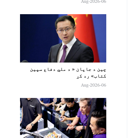
06-Aug-2026
چين د جاپان « د ملي دفاع سپين
کتاب» رد کړ
06-Aug-2026