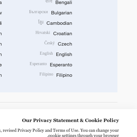
a
বাংলা
Bengali
w
Български
Bulgarian
i
ខ្មែរ
Cambodian
n
Hrvatski
Croatian
n
Český
Czech
n
English
English
e
Esperanto
Esperanto
n
Filipino
Filipino
DOWNLOAD OUR APP
Our Privacy Statement & Cookie Policy
s, revised Privacy Policy and Terms of Use. You can change your
cookie settings through your browser.