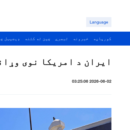
Language
کورپاڼه
خبرونه
تبصرې
چين ته کتنه
ډيجيټل چي
ايران د امريکا نوی وړاند
2026-06-02 03:25:06