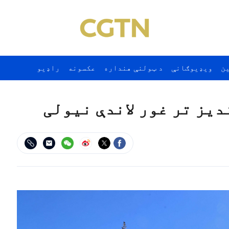
ن
ويډيوګانې
د ټولنې هنداره
عکسونه
راډيو
يز تر غور لاندې نيولی