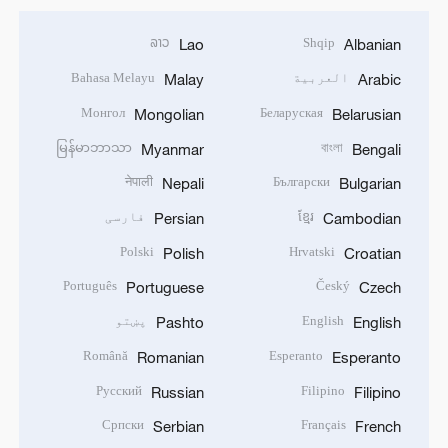
ລາວ
Shqip
Lao
Albanian
العربية
Bahasa Melayu
Malay
Arabic
Монгол
Беларуская
Mongolian
Belarusian
မြန်မာဘာသာ
বাংলা
Myanmar
Bengali
नेपाली
Български
Nepali
Bulgarian
ខ្មែរ
فارسی
Persian
Cambodian
Polski
Hrvatski
Polish
Croatian
Português
Český
Portuguese
Czech
English
پښتو
Pashto
English
Română
Esperanto
Romanian
Esperanto
Русский
Filipino
Russian
Filipino
Српски
Français
Serbian
French