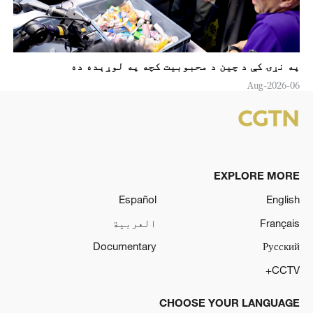
په نړۍ کې د چين د محبوبیت کچه په لوړېده ده
06-Aug-2026
EXPLORE MORE
Español
English
Français
العربية
Documentary
Русский
CCTV+
CHOOSE YOUR LANGUAGE