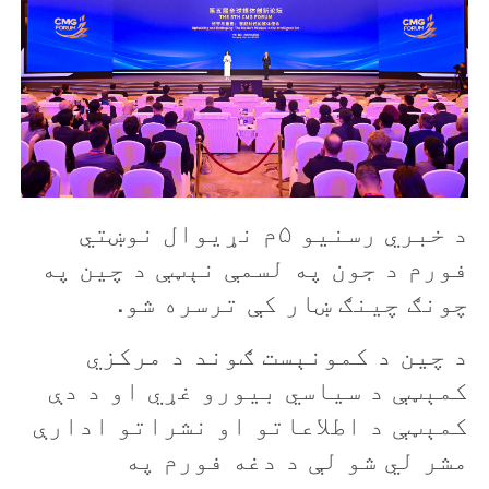
د خبري رسنيو ۵م نړيوال نوښتي
فورم د جون په لسمې نېټې د چين په
چونګ چينګ ښار کې ترسره شو.
د چين د کمونېست ګوند د مرکزي
کمېټې د سياسي بيورو غړي او د دې
کمېټې د اطلاعاتو او نشراتو ادارې
مشر لي شو لې د دغه فورم په