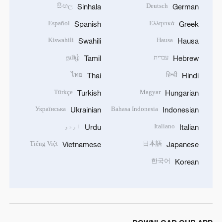
සිංහල
Deutsch
Sinhala
German
Español
Ελληνικά
Spanish
Greek
Kiswahili
Hausa
Swahili
Hausa
עברית
தமிழ்
Tamil
Hebrew
ไทย
हिन्दी
Thai
Hindi
Türkçe
Magyar
Turkish
Hungarian
Українська
Bahasa Indonesia
Ukrainian
Indonesian
Italiano
اردو
Urdu
Italian
Tiếng Việt
日本語
Vietnamese
Japanese
한국어
Korean