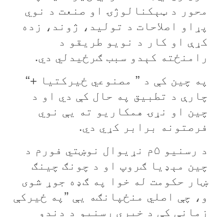
محور د ټېکنالوژۍ او صنعت د نوي
پړاو اصلاحات د توليد، ژوند، زده
کړې او کار د نويو طريقو د
رامنځته کېدو سبب ګرځيدلي دي.
په چين کې د ” مصنوعي ځيرکتيا +“
چارې د تطبيق په حال کې دي او د
چين او نړۍ همکاريو ته يې نوي
فرصتونه برابر کړي دي.
د رسنيو ۵م نړيوال نوښتي فورم د
چين مېډيا ګروپ او د چونګ چينګ
ښار حکومت له خوا په ګډه جوړ شوی
و، چې اصلي منځپانګه يې ”په ځيرکې
زمانې کې د خبري رسنيو د دندو