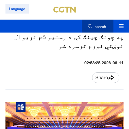
Language
search
په چونګ چينګ کې د رسنيو ۵م نړيوال
نوښتي فورم ترسره شو
2026-06-11 02:58:25
Share