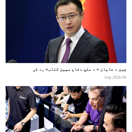
چين د جاپان « د ملي دفاع سپين کتاب» رد کړ
06-Aug-2026