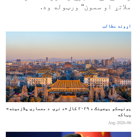
ملاتړ او سمون“ ورټوله وه.
اړوند مطالب
یونیسکو بېجینګ د ۲۰۲۹ کال «د نړۍ د معمارۍ پلازمېنه»
وټاکه
06-Aug-2026