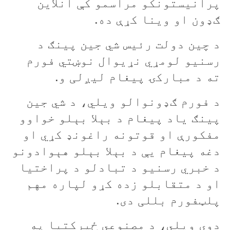
پرانيستونکو مراسمو کې انلاین
ګډون او وينا کړې ده.
د چين دولت رئيس شي جين پينګ د
رسنيو لومړي نړيوال نوښتي فورم
ته د مبارکۍ پيغام ليږلی و.
د فورم ګډونوالو ويلي، د شي جين
پينګ ياد پيغام د بېلا بېلو خواوو
مفکورې او قوتونه راغونډ کړي او
دغه پيغام يې د بېلا بېلو هېوادونو
د خبري رسنيو د تبادلو د پراختيا
او د متقابلو زده کړو لپاره مهم
پلټفورم بللی دی.
دوی ویلي، د مصنوعي ځيرکتيا په