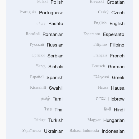
Polski
Hrvatski
Polish
Croatian
Português
Český
Portuguese
Czech
English
پښتو
Pashto
English
Română
Esperanto
Romanian
Esperanto
Русский
Filipino
Russian
Filipino
Српски
Français
Serbian
French
සිංහල
Deutsch
Sinhala
German
Español
Ελληνικά
Spanish
Greek
Kiswahili
Hausa
Swahili
Hausa
עברית
தமிழ்
Tamil
Hebrew
ไทย
हिन्दी
Thai
Hindi
Türkçe
Magyar
Turkish
Hungarian
Українська
Bahasa Indonesia
Ukrainian
Indonesian