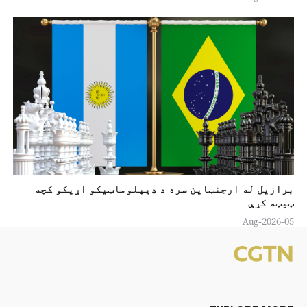
برازیل له ارجنټاین سره د ډیپلوماټیکو اړیکو کچه
ټیټه کړې
05-Aug-2026