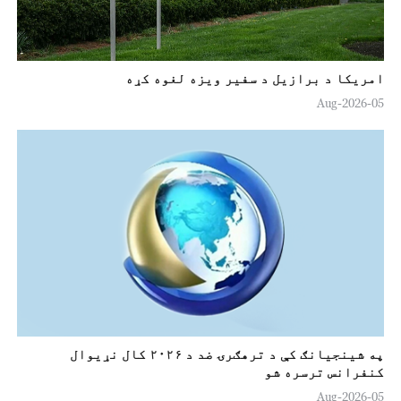
امریکا د برازیل د سفیر ویزه لغوه کړه
05-Aug-2026
په شينجيانګ کې د ترهګرۍ ضد د ۲۰۲۶ کال نړیوال
کنفرانس ترسره شو
05-Aug-2026