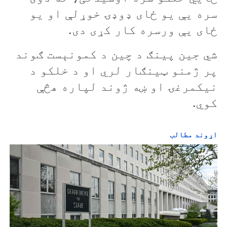
o
سره یې يو ځای ډوډۍ خوړلې او يو
ځای يې ورسره کار کړی دی.
شي جين پينګ د چين د کمونېست ګوند
پر ژمنو ټينګار لري او د خلکو د
نيکمرغۍ او ښه ژوند لپاره هڅې
کوي.
اړوند مطالب