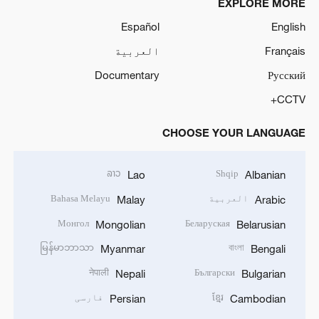
EXPLORE MORE
Español
English
Français
العربية
Documentary
Русский
CCTV+
CHOOSE YOUR LANGUAGE
ລາວ
Shqip
Lao
Albanian
العربية
Bahasa Melayu
Malay
Arabic
Монгол
Беларуская
Mongolian
Belarusian
မြန်မာဘာသာ
বাংলা
Myanmar
Bengali
नेपाली
Български
Nepali
Bulgarian
ខ្មែរ
فارسی
Persian
Cambodian