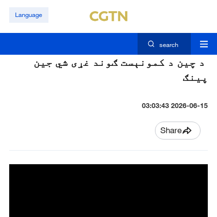
Language
search
د چين د کمونېست ګوند غړی شي جين
پينګ
2026-06-15 03:03:43
Share