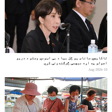
o
تاکایچي سانای يو ځل بيا د بې اټومي وسلو د درېو
اصولو په اړه مبهمې څرګندونې کړي
10-Aug-2026