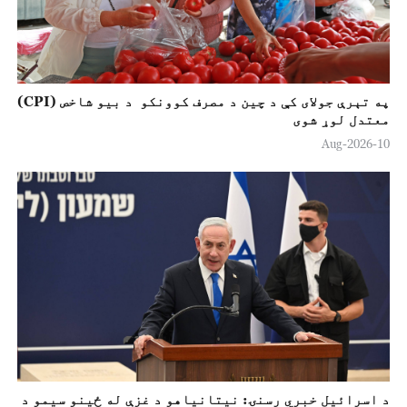
په تېرې جولای کې د چين د مصرف کوونکو د بيو شاخص (CPI)
معتدل لوړ شوی
10-Aug-2026
د اسرائيل خبري رسنۍ: نيتانياهو د غزې له ځينو سيمو د