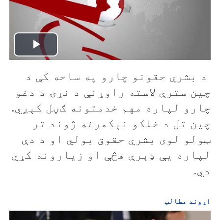
P
د بشري حقونو چارو په ساحه کې د
l
چین سترې لاسته راوړنې د نړۍ د دغو
a
چارو لپاره مهم خدمتونه ګڼل کېږي.
y
چین تل د خلکو نېکمرغه ژوند تر
ټولو لوی بشري حقوق بولي او د دې
V
لپاره يې ډېرې هڅې او زیارونه کړي
i
دي.
d
اړوند مطالب
e