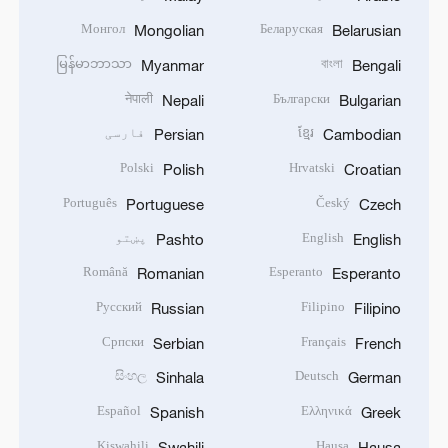
Монгол
Беларуская
Mongolian
Belarusian
မြန်မာဘာသာ
বাংলা
Myanmar
Bengali
नेपाली
Български
Nepali
Bulgarian
ខ្មែរ
فارسی
Persian
Cambodian
Polski
Hrvatski
Polish
Croatian
Português
Český
Portuguese
Czech
English
پښتو
Pashto
English
Română
Esperanto
Romanian
Esperanto
Русский
Filipino
Russian
Filipino
Српски
Français
Serbian
French
සිංහල
Deutsch
Sinhala
German
Español
Ελληνικά
Spanish
Greek
Kiswahili
Hausa
Swahili
Hausa