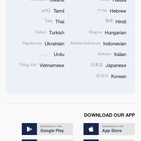
עברית
தமிழ்
Tamil
Hebrew
ไทย
हिन्दी
Thai
Hindi
Türkçe
Magyar
Turkish
Hungarian
Українська
Bahasa Indonesia
Ukrainian
Indonesian
Italiano
اردو
Urdu
Italian
Tiếng Việt
日本語
Vietnamese
Japanese
한국어
Korean
DOWNLOAD OUR APP