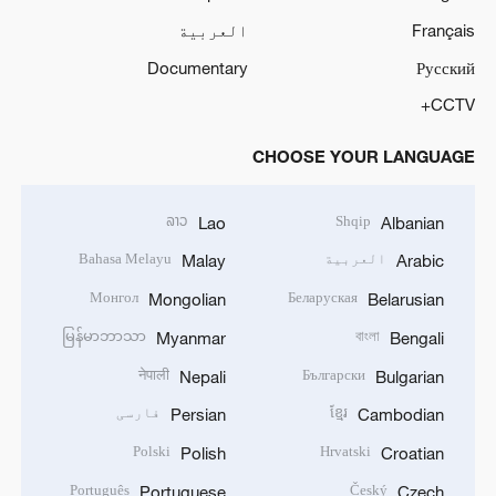
Français
العربية
Documentary
Русский
CCTV+
CHOOSE YOUR LANGUAGE
ລາວ
Shqip
Lao
Albanian
العربية
Bahasa Melayu
Malay
Arabic
Монгол
Беларуская
Mongolian
Belarusian
မြန်မာဘာသာ
বাংলা
Myanmar
Bengali
नेपाली
Български
Nepali
Bulgarian
ខ្មែរ
فارسی
Persian
Cambodian
Polski
Hrvatski
Polish
Croatian
Português
Český
Portuguese
Czech