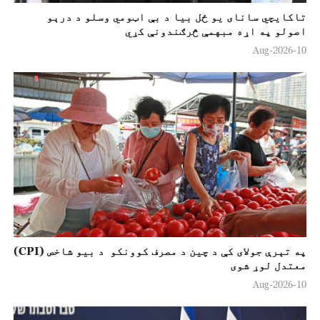
تاکایچي سانای يو ځل بيا د بې اټومي وسلو د درېو
اصولو په اړه مبهمې څرګندونې کړي
10-Aug-2026
په تېرې جولای کې د چين د مصرف کوونکو د بيو شاخص (CPI)
معتدل لوړ شوی
10-Aug-2026