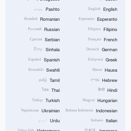
English
پښتو
Pashto
English
Română
Esperanto
Romanian
Esperanto
Русский
Filipino
Russian
Filipino
Српски
Français
Serbian
French
සිංහල
Deutsch
Sinhala
German
Español
Ελληνικά
Spanish
Greek
Kiswahili
Hausa
Swahili
Hausa
עברית
தமிழ்
Tamil
Hebrew
ไทย
हिन्दी
Thai
Hindi
Türkçe
Magyar
Turkish
Hungarian
Українська
Bahasa Indonesia
Ukrainian
Indonesian
Italiano
اردو
Urdu
Italian
Tiếng Việt
日本語
Vietnamese
Japanese