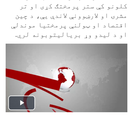
کلونو کې ستر پرمختګ کړی او تر
مشرۍ او لارښوونې لاندې يې، د چین
اقتصاد او ټولنې پرمختیا موندلې
او د لیدو وړ بریالیتوبونه لري.
P
l