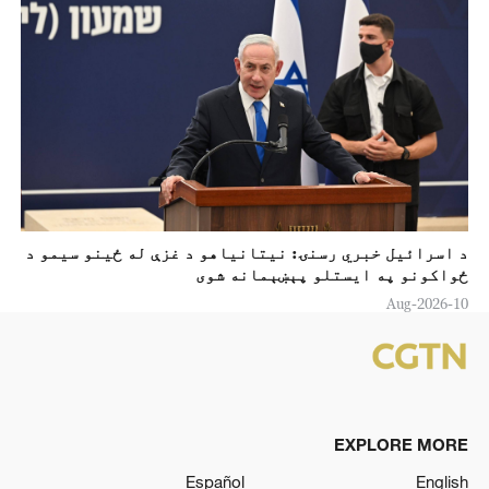
د اسرائيل خبري رسنۍ: نيتانياهو د غزې له ځينو سيمو د
ځواکونو په ايستلو پېښېمانه شوی
10-Aug-2026
EXPLORE MORE
Español
English