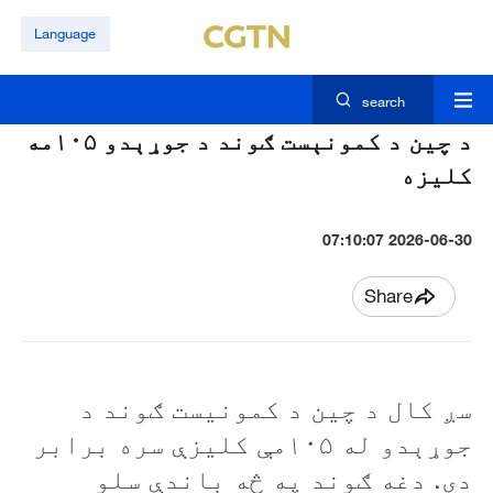
Language
search
د چین د کمونېست ګوند د جوړېدو ۱۰۵مه
کلیزه
2026-06-30 07:10:07
Share
سږ کال د چین د کمونیست ګوند د
جوړېدو له ۱۰۵مې کلیزې سره برابر
دی. دغه ګوند په څه باندې سلو