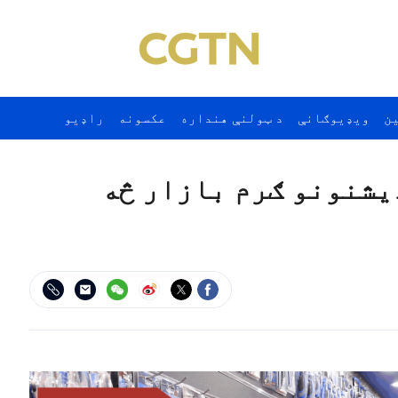
ن
ويډيوګانې
د ټولنې هنداره
عکسونه
راډيو
ډیشنونو ګرم بازار څه