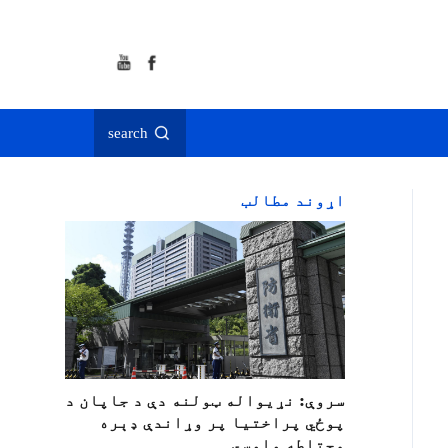
search
اړوند مطالب
سروې: نړیواله ټولنه دې د جاپان د
پوځي پراختیا پر وړاندې ډېره
محتاطه واوسي