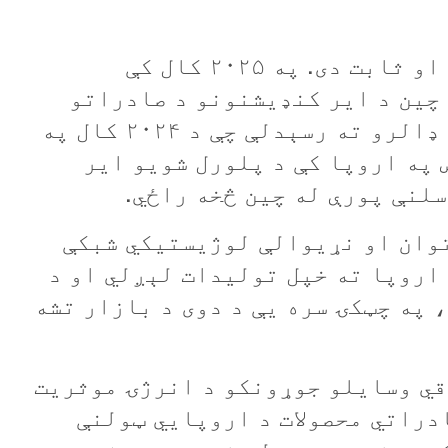
خو د چیني شرکتونو پرمختګ ګړندی او ثابت دی. په ۲۰۲۵ کال کې
چین د ایر کنډیشنونو د صادراتو
اندازه ۱ ملیارډ او ۳۹۰ میلیونو ډالرو ته رسېدلې چې د ۲۰۲۴ کال په
. اوس په اروپا کې د پلورل شويو ایر
توان او نړیوالې لوژیستیکي شبکې
 اروپا ته خپل تولیدات لېږلي او د
 په چټکۍ سره يې د دوی د بازار تشه
قي وسایلو جوړونکو د انرژۍ موثریت
دراتي محصولات د اروپايي ټولنې