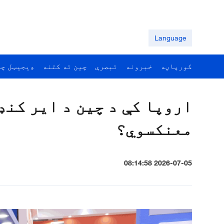
Language
کورپاڼه
خبرونه
تبصرې
چين ته کتنه
ډيجيټل چي
اروپا کې د چین د ایر کن
معنکسوي؟
2026-07-05 08:14:58