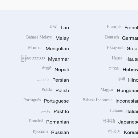
ລາວ
Lao
Français
Frenc
Bahasa Melayu
Malay
Deutsch
Germa
Монгол
Mongolian
Ελληνικά
Gree
မြန်မာဘာသာ
Myanmar
Hausa
Haus
Hebre
עברית
Nepali
नेपाली
Hind
हिन्दी
Persian
فارسی
Polski
Polish
Magyar
Hungaria
Português
Portuguese
Bahasa Indonesia
Indonesia
Italia
Italiano
Pashto
پښتو
Română
Romanian
日本語
Japanes
Русский
Russian
한국어
Korea