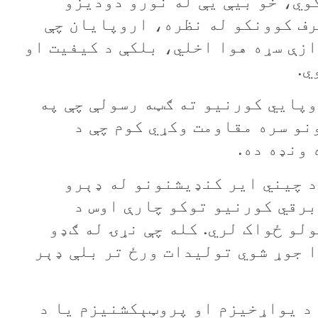
وي، خو بیې يې له نورو دودیزو
رف کوونکو له نظره، اروپایان چې
زې سړه هوا اخلي، بلکې د کیفیت او
ي.
وپايي کورنیو ته ګټه رسولې چې په
نو سره مقاومت وکړي کوم چې د
ونډه ده.
د چیني ایر کنډیشنونو له ډېرو
برقي کورنیو توکو چارې اوس د
لو ځواک لري. کله چې نړۍ له ګډو
ا جوړ شوي تولیدات ورځ تر بلې ډېر
د يواړخيزم او پروټېکشنيزم يا د