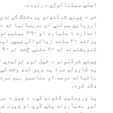
اصلي ټېکنالوژي درلوده.
اروپايي ټولنې او بریټانیا ته د 
پرتله ۲۰ سلنه زیاتوالی ښيي
کنډیشنونه له ۸۰ سلنې څخه تر ۹۰ سلنې پورې له چین څخه راځي.
چیني شرکتونو د خپل لوی تولیدي 
په کارولو سره په ډېر لنډ وخت کې
باثباته عرضه او مناسبو بیو سره،
ډکه کړه.
په وروستیو کلونو کې، د چین د بر
لوړ معیارونه پلي کړي او ډېری صا