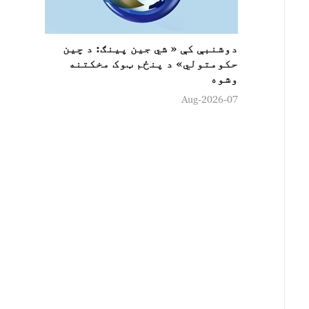
دوشنبې کې « شي جين پینګ: د چين
حکومتولي» د پنځم ټوک مخکتنه
وشوه
07-Aug-2026