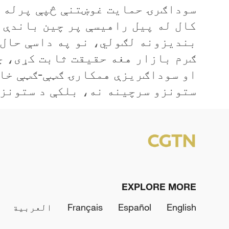
سوداګرۍ حمایت غوښتنې څپې پرله پ
کال له پیل راهیسې پر چين باندې 
بنديزونه لګولي، نو په داسې حال 
ګرم بازار هغه حقیقت ثابت کړی، چ
او سوداګريزې همکارۍ ګټې-ګټې خاص
ستونزو سرچينه نه، بلکې د ستونزو
EXPLORE MORE
English
Español
Français
العربية