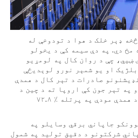
 له ۱۵۰ میلیونو څخه ډېر خلک د هوا د تودوخې له
مخ دي. په دې سیمه کې د يخولو
 ښيي، چې د روان کال په لومړيو
بلژيک او یو شمېر نورو لوېديځې
ډيشنونو صادرات د تېر کال د همدې
يات شوي او په تېر جون کې اروپا ته د چين د
ایرکنډيشنونو صادرات د تېر کال د همدې مودې په پرتله ٪ ۷۲.۸
رف کوونکو جاپاني برقي وسایلو په
اني شرکتونو د دقیق تولید په شمول