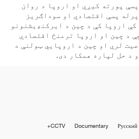
سې پورته کيږي او اروپا د روان
پرله پسې اقتصادي او سوداګريز
کې اروپا کې د چين د ايرکنډیشنونو
ې د چين او اروپا ترمنځ اقتصادي
يت لري او چين د اروپايي ټولنې د
 د حل لپاره همکار دی.
CCTV+
Documentary
Русский