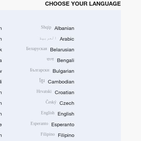
CHOOSE YOUR LANGUAGE
h
Shqip
Albanian
Arabic
العربية
n
k
Беларуская
Belarusian
a
বাংলা
Bengali
w
Български
Bulgarian
i
ខ្មែរ
Cambodian
n
Hrvatski
Croatian
n
Český
Czech
n
English
English
e
Esperanto
Esperanto
n
Filipino
Filipino