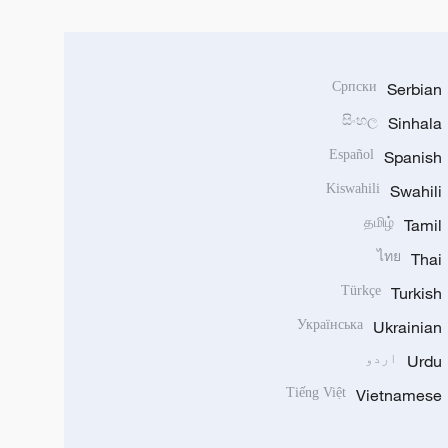
Српски
Serbian
සිංහල
Sinhala
Español
Spanish
Kiswahili
Swahili
தமிழ்
Tamil
ไทย
Thai
Türkçe
Turkish
Українська
Ukrainian
Urdu
اردو
Tiếng Việt
Vietnamese