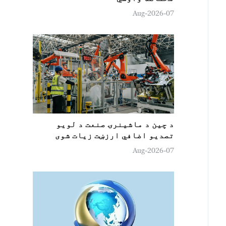
07-Aug-2026
د چین د ماشینرۍ صنعت د لويو
تصدیو اضافي ارزښت زيات شوی
07-Aug-2026