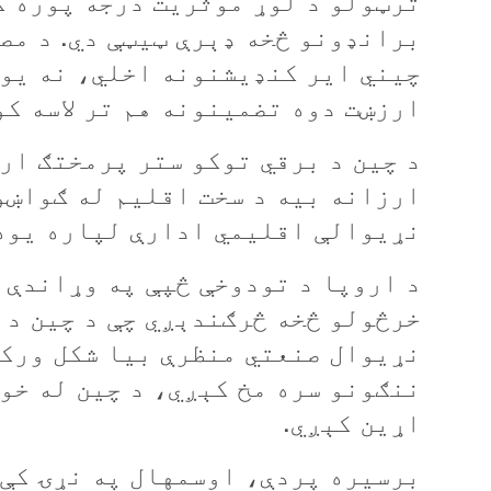
ترټولو د لوړ موثریت درجه پوره ک
برانډونو څخه ډېرې ټیټې دي. د مص
چیني ایر کنډیشنونه اخلي، نه یوا
ارزښت دوه تضمینونه هم تر لاسه کو
د چین د برقي توکو ستر پرمختګ ار
ارزانه بیه د سخت اقلیم له ګواښو
نړیوالې اقلیمي ادارې لپاره یوه 
د اروپا د تودوخې څپې په وړاندې 
خرڅولو څخه څرګندېږي چې د چین د 
نړیوال صنعتي منظرې بیا شکل ورکو
ننګونو سره مخ کېږي، د چین له خو
اړین کېږي.
برسيره پردې، اوسمهال په نړۍ کې 