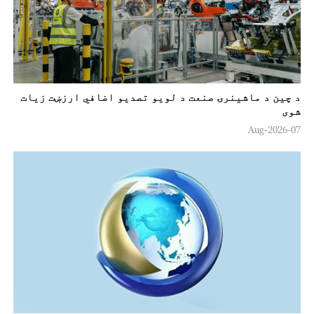
د چین د ماشینرۍ صنعت د لويو تصدیو اضافي ارزښت زيات
شوی
07-Aug-2026