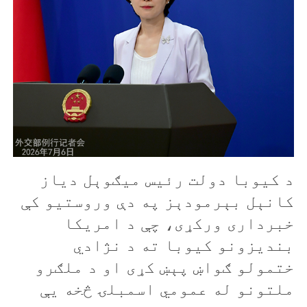
د کيوبا دولت رئيس ميګوېل دياز
کانېل بېرمودېز په دې وروستيو کې
خبرداری ورکړی، چې د امريکا
بنديزونو کيوبا ته د نژادي
ختمولو ګواښ پېښ کړی او د ملګرو
ملتونو له عمومي اسمبلۍ څخه يې