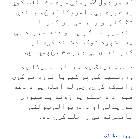
له هر ډول لاسوهنې سره مخالفت کوي
په خبره یې، امریکا له څه باندې
۶۰ کلونو راهیسې پر کيوبا
بندیزونه لګولي او دغه هېواد يې
په بشپړه توګه کلابند کړی او
کيوبايان یې ډېر سخت ځپلي دي.
د ماو نينګ په وينا، امريکا په
وروستيو کې پر کيوبا نوره هم کړۍ
راتنګه کړې، چې له امله یې د دغه
هېواد د خلکو پر ژوند بد سیوری
غوړیدلی او د نړیوالې ټولنې
پاملرنه يې راجلب کړې ده.
اړوند مطالب