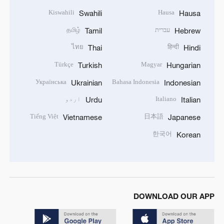
Kiswahili
Hausa
Swahili
Hausa
עברית
தமிழ்
Tamil
Hebrew
ไทย
हिन्दी
Thai
Hindi
Türkçe
Magyar
Turkish
Hungarian
Українська
Bahasa Indonesia
Ukrainian
Indonesian
Italiano
اردو
Urdu
Italian
Tiếng Việt
日本語
Vietnamese
Japanese
한국어
Korean
DOWNLOAD OUR APP