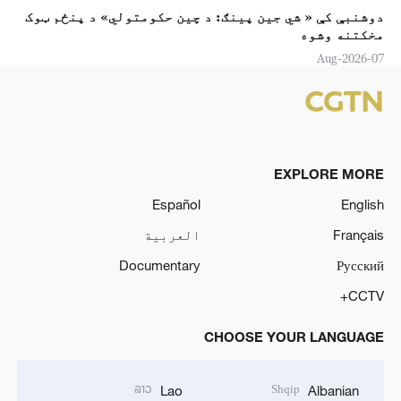
دوشنبې کې « شي جين پینګ: د چين حکومتولي» د پنځم ټوک
مخکتنه وشوه
07-Aug-2026
EXPLORE MORE
Español
English
Français
العربية
Documentary
Русский
CCTV+
CHOOSE YOUR LANGUAGE
ລາວ
Shqip
Lao
Albanian