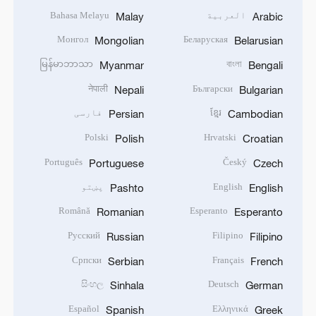
العربية
Bahasa Melayu
Malay
Arabic
Монгол
Беларуская
Mongolian
Belarusian
မြန်မာဘာသာ
বাংলা
Myanmar
Bengali
नेपाली
Български
Nepali
Bulgarian
ខ្មែរ
فارسی
Persian
Cambodian
Polski
Hrvatski
Polish
Croatian
Português
Český
Portuguese
Czech
English
پښتو
Pashto
English
Română
Esperanto
Romanian
Esperanto
Русский
Filipino
Russian
Filipino
Српски
Français
Serbian
French
සිංහල
Deutsch
Sinhala
German
Español
Ελληνικά
Spanish
Greek