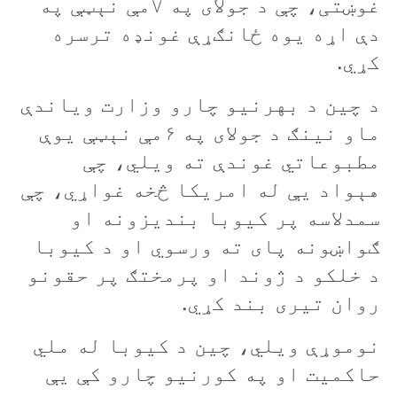
غوښتی، چې د جولای په ۷مې نېټې په
دې اړه يوه ځانګړې غونډه ترسره
کړي.
د چین د بهرنیو چارو وزارت وياندې
ماو نينګ د جولای په ۶مې نېټې يوې
مطبوعاتي غوندې ته ويلي، چې
هېواد يې له امريکا څخه غواړي، چې
سمدلاسه پر کيوبا بنديزونه او
ګواښونه پای ته ورسوي او د کيوبا
د خلکو د ژوند او پرمختګ پر حقونو
روان تیری بند کړي.
نوموړې ويلي، چين د کيوبا له ملي
حاکميت او په کورنيو چارو کې يې