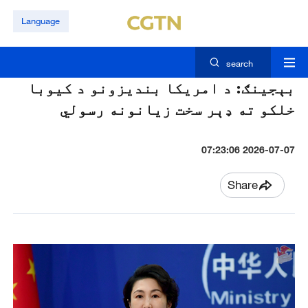
Language
search
بېجينګ: د امريکا بنديزونو د کيوبا
خلکو ته ډېر سخت زيانونه رسولي
2026-07-07 07:23:06
Share