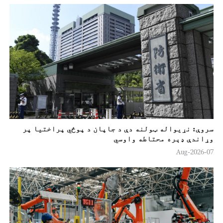
سروې: نړیواله ټولنه دې د جاپان د پوځي پراختیا پر
وړاندې ډېره محتاطه واوسي
07-Aug-2026