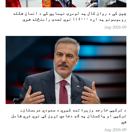
چين کې د روان کال په لومړۍ نیمایي کې د انسان شکله
روبوټونو په اړه ۱۱۶۰۰۰ نوې تصدۍ رامنځته شوې
09-Aug-2026
د ترکيې خارجه وزير: تمه کېږي د سعودي عربستان،
ترکيې او پاکستان په ګډ دفاعي تړون کې نوي غړي شامل
شي
09-Aug-2026