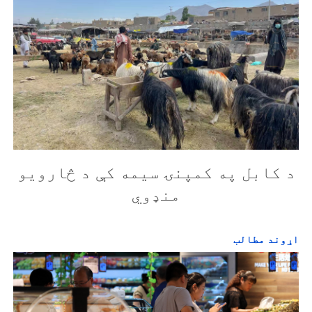
د کابل په کمپنۍ سیمه کې د څارویو
منډوي
اړوند مطالب