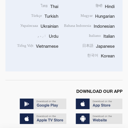
ไทย
हिन्दी
Thai
Hindi
Türkçe
Magyar
Turkish
Hungarian
Українська
Bahasa Indonesia
Ukrainian
Indonesian
Italiano
اردو
Urdu
Italian
Tiếng Việt
日本語
Vietnamese
Japanese
한국어
Korean
DOWNLOAD OUR APP