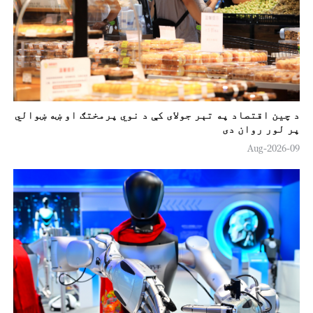
د چين اقتصاد په تېر جولای کې د نوي پرمختګ او ښه ښوالي
پر لور روان دی
09-Aug-2026