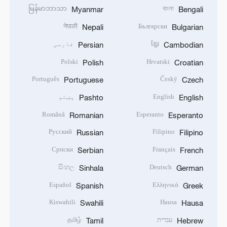
မြန်မာဘာသာ
বাংলা
Myanmar
Bengali
नेपाली
Български
Nepali
Bulgarian
ខ្មែរ
فارسی
Persian
Cambodian
Polski
Hrvatski
Polish
Croatian
Português
Český
Portuguese
Czech
English
پښتو
Pashto
English
Română
Esperanto
Romanian
Esperanto
Русский
Filipino
Russian
Filipino
Српски
Français
Serbian
French
සිංහල
Deutsch
Sinhala
German
Español
Ελληνικά
Spanish
Greek
Kiswahili
Hausa
Swahili
Hausa
עברית
தமிழ்
Tamil
Hebrew