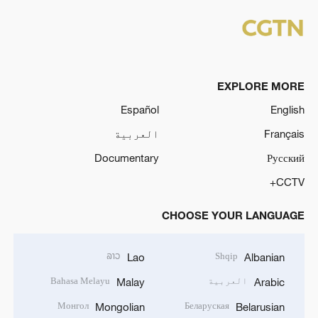
EXPLORE MORE
Español
English
Français
العربية
Documentary
Русский
CCTV+
CHOOSE YOUR LANGUAGE
ລາວ
Shqip
Lao
Albanian
العربية
Bahasa Melayu
Malay
Arabic
Монгол
Беларуская
Mongolian
Belarusian