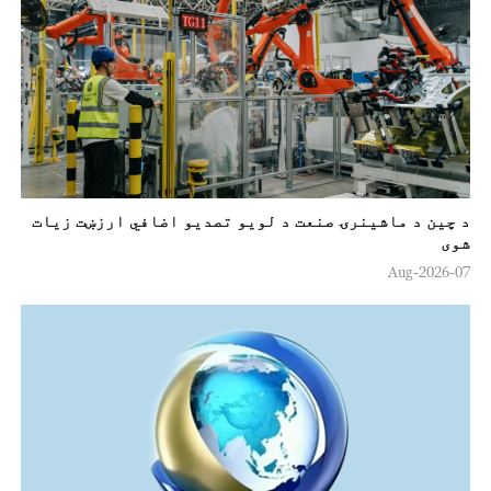
د چین د ماشینرۍ صنعت د لويو تصدیو اضافي ارزښت زيات
شوی
07-Aug-2026