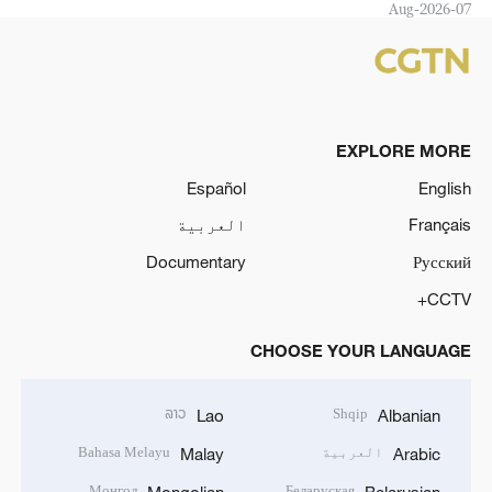
07-Aug-2026
EXPLORE MORE
Español
English
Français
العربية
Documentary
Русский
CCTV+
CHOOSE YOUR LANGUAGE
ລາວ
Shqip
Lao
Albanian
العربية
Bahasa Melayu
Malay
Arabic
Монгол
Беларуская
Mongolian
Belarusian