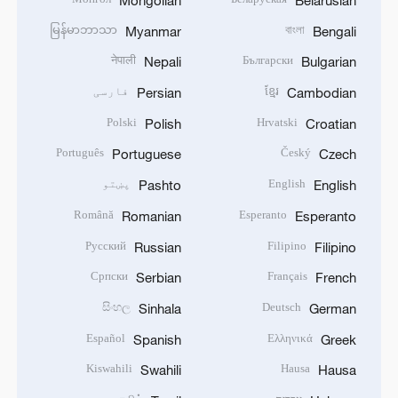
မြန်မာဘာသာ
বাংলা
Myanmar
Bengali
नेपाली
Български
Nepali
Bulgarian
ខ្មែរ
فارسی
Persian
Cambodian
Polski
Hrvatski
Polish
Croatian
Português
Český
Portuguese
Czech
English
پښتو
Pashto
English
Română
Esperanto
Romanian
Esperanto
Русский
Filipino
Russian
Filipino
Српски
Français
Serbian
French
සිංහල
Deutsch
Sinhala
German
Español
Ελληνικά
Spanish
Greek
Kiswahili
Hausa
Swahili
Hausa