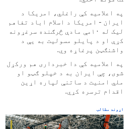
په اعلاميه کې راغلي، امريکا د
ايران - امريکا د اسلام اباد تفاهم
ليک له ۱۰مې مادې څرګنده سرغړونه
کړې او د پايلو مسوليت به یې د
واشنګټن پرغاړه وي.
په اعلاميه کې دا خبرداری هم ورکړل
شوی، چې ايران به د خپلو ګټو او
ملي امنيت د ساتنې لپاره اړين
اقدام ترسره کړي.
اړوند مطالب