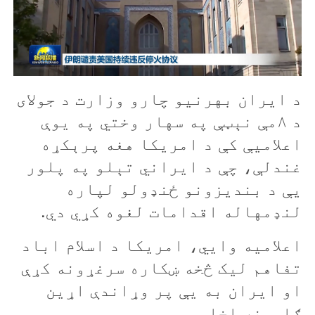
د ايران بهرنيو چارو وزارت د جولای
د ۸مې نېټې په سهار وختي په يوې
اعلاميې کې د امريکا هغه پرېکړه
غندلې، چې د ايراني تېلو په پلور
يې د بنديزونو ځنډولو لپاره
لنډمهاله اقدامات لغوه کړي دي.
اعلاميه وايي، امريکا د اسلام اباد
تفاهم ليک څخه ښکاره سرغړونه کړې
او ایران به یې پر وړاندې اړين
ګامونه اخلي.