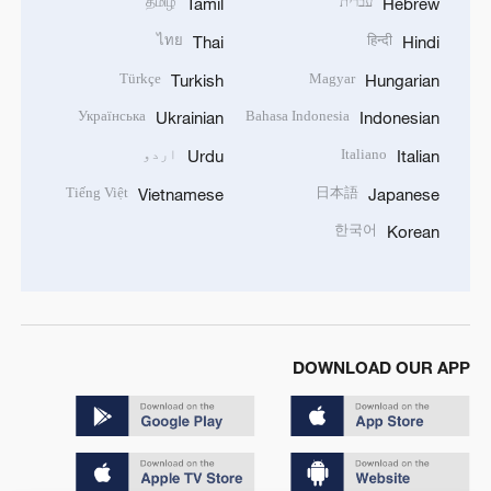
עברית
தமிழ்
Tamil
Hebrew
ไทย
हिन्दी
Thai
Hindi
Türkçe
Magyar
Turkish
Hungarian
Українська
Bahasa Indonesia
Ukrainian
Indonesian
Italiano
اردو
Urdu
Italian
Tiếng Việt
日本語
Vietnamese
Japanese
한국어
Korean
DOWNLOAD OUR APP