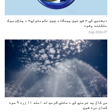
دوشنبې کې « شي جين پینګ: د چين حکومتولي» د پنځم ټوک
مخکتنه وشوه
07-Aug-2026
سږ کال په جرمني کې د سختې ګرمۍ له امله ۱۱ زره ۹ سوه
کسان مړه شوي