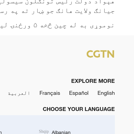
جیانګ ولایت هانګ جو ښار ته په رس
نوموړی به له چين څخه ۵ ورځنۍ لیدنه وکړي.
EXPLORE MORE
English
Español
Français
العربية
CHOOSE YOUR LANGUAGE
h
Shqip
Albanian