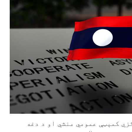
کزي کمېټې عمومي منشي او د دغه