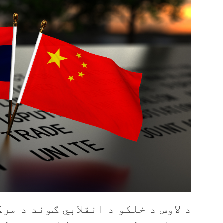
د لاوس د خلکو د انقلابي ګوند د مر