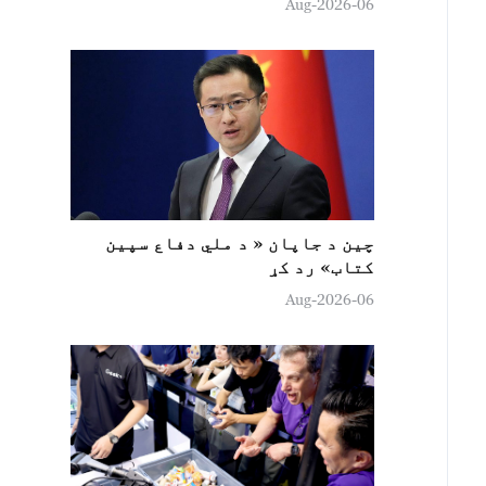
06-Aug-2026
چين د جاپان « د ملي دفاع سپين
کتاب» رد کړ
06-Aug-2026