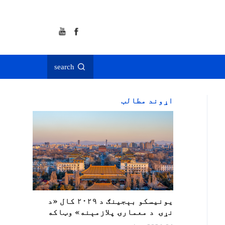
search
اړوند مطالب
یونیسکو بېجینګ د ۲۰۲۹ کال «د
نړۍ د معمارۍ پلازمېنه» وټاکه