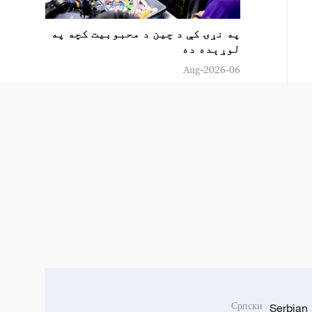
په نړۍ کې د چين د محبوبیت کچه په
لوړېده ده
06-Aug-2026
Српски
Serbian