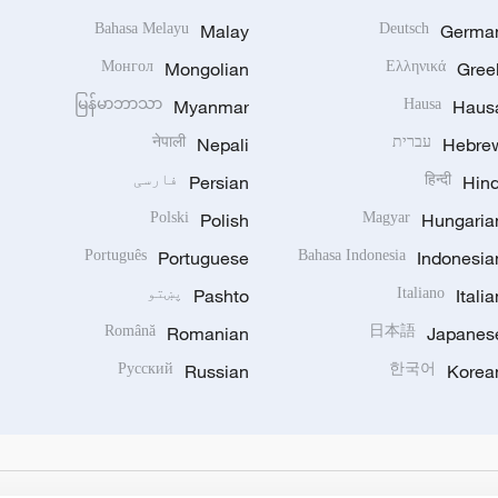
Bahasa Melayu
Malay
Deutsch
Germa
Монгол
Mongolian
Ελληνικά
Gree
မြန်မာဘာသာ
Myanmar
Hausa
Haus
Hebre
עברית
Nepali
नेपाली
Hind
हिन्दी
Persian
فارسی
Polski
Polish
Magyar
Hungaria
Português
Portuguese
Bahasa Indonesia
Indonesia
Italia
Italiano
Pashto
پښتو
Română
Romanian
日本語
Japanes
Русский
Russian
한국어
Korea