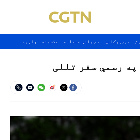
ن
ويډيوګانې
د ټولنې هنداره
عکسونه
راډيو
په رسمي سفر تللی