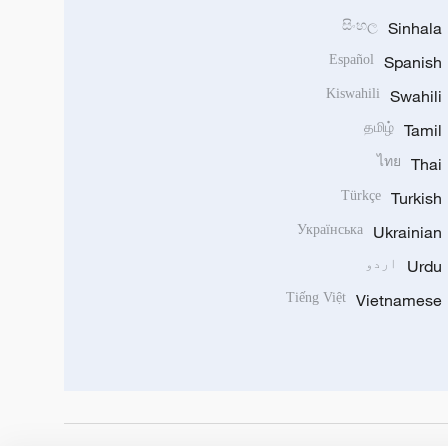
සිංහල
Sinhala
Español
Spanish
Kiswahili
Swahili
தமிழ்
Tamil
ไทย
Thai
Türkçe
Turkish
Українська
Ukrainian
Urdu
اردو
Tiếng Việt
Vietnamese