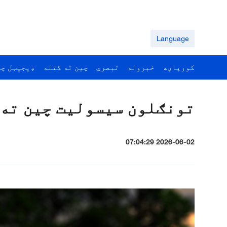
Language
کورپاڼه
خبرونه
تبصرې
چين ته کتنه
ډيجيټل چي
تونګلون سیسولیت چین ته 
2026-06-02 07:04:29