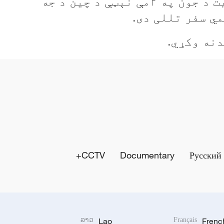
هېواد دولت رئیس تونګلون سیسولیت د جون په ۲مې نېټې د چین د جه
مي سفر تللی دی.
CCTV+
Documentary
Русский
ລາວ
Lao
Français
Frenc