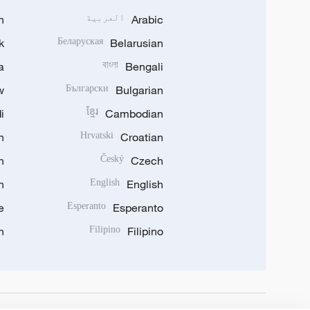
Arabic
العربية
n
k
Беларуская
Belarusian
a
বাংলা
Bengali
w
Български
Bulgarian
i
ខ្មែរ
Cambodian
n
Hrvatski
Croatian
n
Český
Czech
n
English
English
e
Esperanto
Esperanto
n
Filipino
Filipino