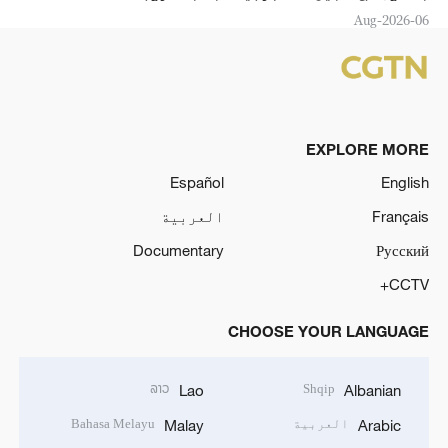
06-Aug-2026
EXPLORE MORE
Español
English
Français
العربية
Documentary
Русский
CCTV+
CHOOSE YOUR LANGUAGE
ລາວ
Shqip
Lao
Albanian
العربية
Bahasa Melayu
Malay
Arabic