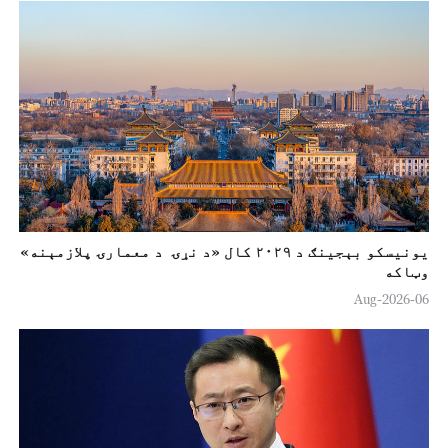
یونیسکو بېجینګ د ۲۰۲۹ کال «د نړۍ د معمارۍ پلازمېنه»
وټاکه
06-Aug-2026