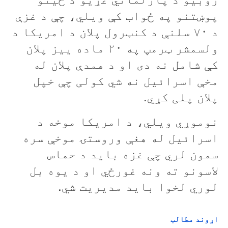
پوښتنو په ځواب کې ويلي، چې د غزې
د ۷۰ سلنې د کنټرول پلان د امريکا د
ولسمشر ټرمپ په ۲۰ ماده یيز پلان
کې شامل نه دی او د همدې پلان له
مخې اسرائيل نه شي کولی چې خپل
پلان پلی کړي.
نوموړي ويلي، د امريکا موخه د
اسرائيل له هغې وروستۍ موخې سره
سمون لري چې غزه باید د حماس
لاسونو ته ونه غورځي او د يوه بل
لوري لخوا باید مدیريت شي.
اړوند مطالب