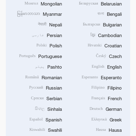
Монгол
Беларуская
Mongolian
Belarusian
မြန်မာဘာသာ
বাংলা
Myanmar
Bengali
नेपाली
Български
Nepali
Bulgarian
ខ្មែរ
فارسی
Persian
Cambodian
Polski
Hrvatski
Polish
Croatian
Português
Český
Portuguese
Czech
English
پښتو
Pashto
English
Română
Esperanto
Romanian
Esperanto
Русский
Filipino
Russian
Filipino
Српски
Français
Serbian
French
සිංහල
Deutsch
Sinhala
German
Español
Ελληνικά
Spanish
Greek
Kiswahili
Hausa
Swahili
Hausa