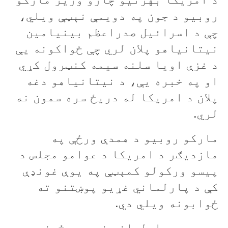
روبيو د جون په دويمې نېټې ويلي،
چې د اسرائيل صدراعظم بينيامين
نيتانياهو پلان لري چې ځواکونه يې
د غزې اويا سلنه سيمه کنټرول کړي
او په خبره یې، د نيتانياهو دغه
پلان د امريکا له دريځ سره سمون نه
لري.
مارکو روبيو د همدې ورځې په
مازديګر د امریکا د عوامو مجلس د
پيسو ورکولو کمېټې په يوې غونډې
کې د پارلماني غړيو پوښتنو ته
ځوابونه ويلي دي.
روبيو د پارلماني غړيو د ځينو