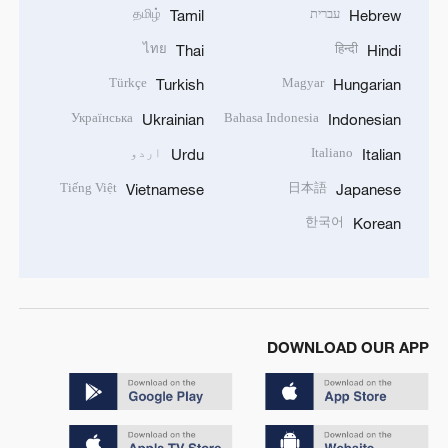
עברית
தமிழ்
Tamil
Hebrew
ไทย
हिन्दी
Thai
Hindi
Türkçe
Magyar
Turkish
Hungarian
Українська
Bahasa Indonesia
Ukrainian
Indonesian
Italiano
اردو
Urdu
Italian
Tiếng Việt
日本語
Vietnamese
Japanese
한국어
Korean
DOWNLOAD OUR APP