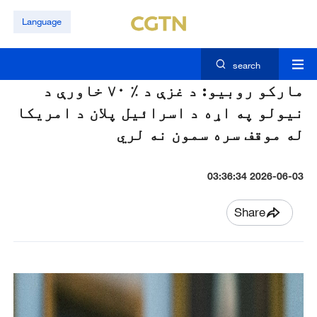
Language
search
مارکو روبيو: د غزې د ٪ ۷۰ خاورې د
نيولو په اړه د اسرائيل پلان د امريکا
له موقف سره سمون نه لري
2026-06-03 03:36:34
Share