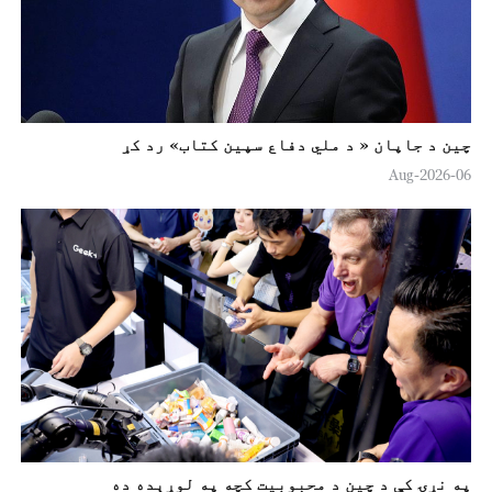
چين د جاپان « د ملي دفاع سپين کتاب» رد کړ
06-Aug-2026
په نړۍ کې د چين د محبوبیت کچه په لوړېده ده