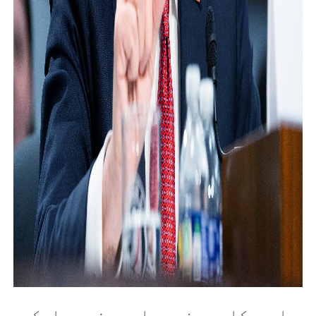
د امريکا بهرنیو چارو وزير مارکو