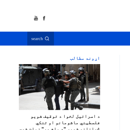
search
اړوند مطالب
د اسرائيل لخوا د توقيف شویو
فلسطیني ماشومانو او تنکي
ځوانانو شمېر "د پام وړ" زیات شوی