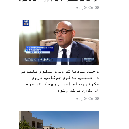
08-Aug-2026
د چين ميډيا ګروپ د ملګرو ملتونو
د اقلیمي بدلون چوکاټي تړون
سکرتريت له اجرایوي سکرتر سره
ځانګړې مرکه وکړه
08-Aug-2026