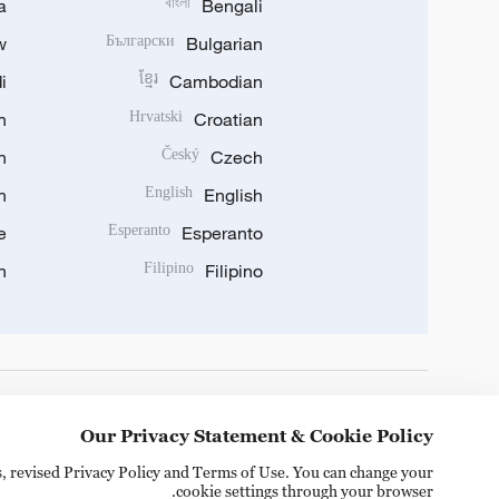
a
বাংলা
Bengali
w
Български
Bulgarian
i
ខ្មែរ
Cambodian
n
Hrvatski
Croatian
n
Český
Czech
n
English
English
e
Esperanto
Esperanto
n
Filipino
Filipino
DOWNLOAD OUR APP
Our Privacy Statement & Cookie Policy
s, revised Privacy Policy and Terms of Use. You can change your
cookie settings through your browser.