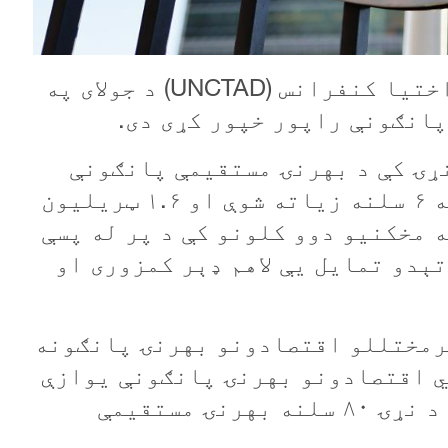
ختيا کنفرانس (
UNCTAD
) د جولای په
ال په ټوله نړۍ کې د بهرنۍ مستقيمې پانګونې
۶ سلنه زياته شوې او ۱.۶ ټريليون
 مخکنيو دوو کلونو کې د پر له پسې
ېدو تمايل يې لاهم ډېر کمزوری او
۲۰۲م کال کې د پرمختللو اقتصادونو بهرنۍ پانګونه
يي اقتصادونو بهرنۍ پانګونې يوازې
۲ سلنه وده کړې ده. ۲۰ اقتصادونو د نړۍ ۸۰ سلنه بهرنۍ مستقيمې