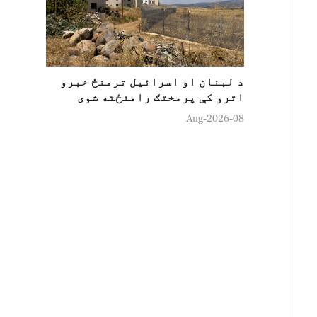
د لبنان او اسرائیل ترمنځ خبرو
اترو کې پرمختګ رامنځته شوی
08-Aug-2026