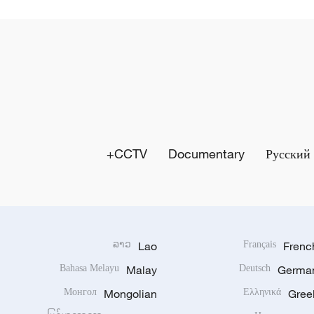
CCTV+
Documentary
Русский
ລາວ
Lao
Français
Frenc
Bahasa Melayu
Malay
Deutsch
Germa
Монгол
Mongolian
Ελληνικά
Gree