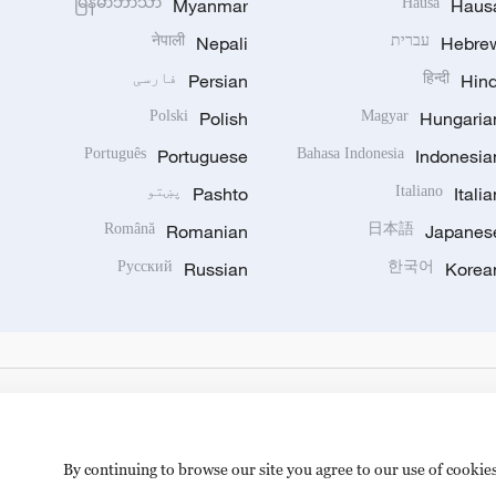
မြန်မာဘာသာ
Myanmar
Hausa
Haus
Hebre
עברית
Nepali
नेपाली
Hind
हिन्दी
Persian
فارسی
Polski
Polish
Magyar
Hungaria
Português
Portuguese
Bahasa Indonesia
Indonesia
Italia
Italiano
Pashto
پښتو
Română
Romanian
日本語
Japanes
Русский
Russian
한국어
Korea
By continuing to browse our site you agree to our use of cookie