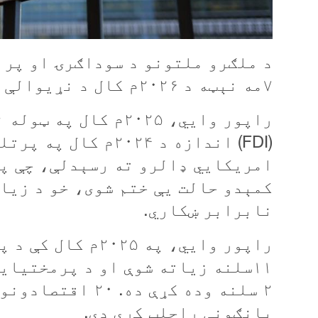
د ملګرو ملتونو د سوداګرۍ او پرا
۷مه نېټه د ۲۰۲۶م کال د نړيوالې پانګونې راپور خپور کړی دی.
راپور وايي، ۲۰۲۵م ک
(
FDI
) اندازه د ۲۰۲۴م کال په پرتله
امريکايي ډالرو ته رسېدلې، چې په
کمېدو حالت يې ختم شوی، خو د زيات
نابرابر ښکاري.
راپور وايي، په ۵
۱۱سلنه زياته شوې او د پرمختيا
پانګونې راجلب کړې دي.