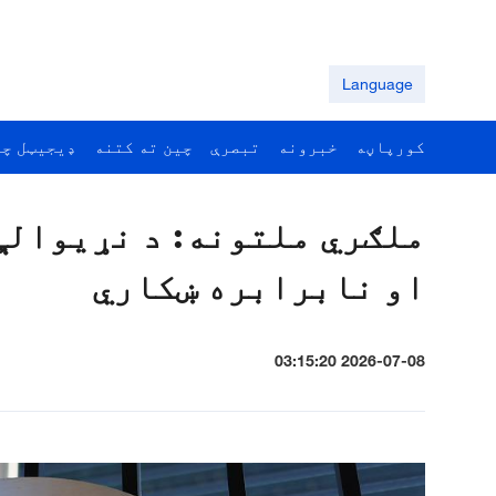
Language
کورپاڼه
خبرونه
تبصرې
چين ته کتنه
ډيجيټل چي
ملګري ملتونه: د نړيوالې
او نابرابره ښکاري
2026-07-08 03:15:20