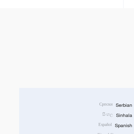
Српски
Serbian
සිංහල
Sinhala
Español
Spanish