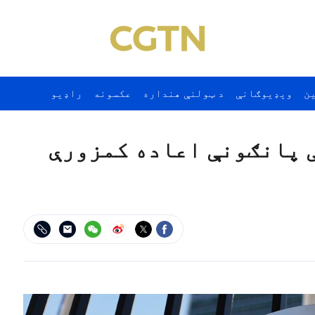
ن
ويډيوګانې
د ټولنې هنداره
عکسونه
راډيو
 پانګونې اعاده کمزورې