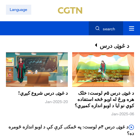
Language
search
د غوټۍ درس
د غوټۍ درس ۵م لوست: خلک
د غوټۍ درس شروع کېږي!
هره ورځ له اوبو څخه استفاده
20-Jan-2025
کوي نو ايا د اوبو اندازه کميږي؟
06-Jan-2025
د غوټۍ درس ۴م لوست: په ځمکنۍ کرې کې د اوبو اندازه څومره
ده؟