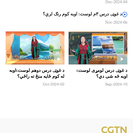
04-Dec-2024
د غوټۍ درس ۳م لوست: اوبه کوم رنګ لري؟
06-Nov-2024
د غوټۍ درس لومړی لوست:
د غوټۍ درس دوهم لوست:اوبه
اوبه څه شی دي؟
له کوم ځايه منځ ته راځي؟
02-Oct-2024
10-Sep-2024