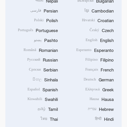
नेपाली
Български
Nepali
Bulgarian
فارسی
ខ្មែរ
Persian
Cambodian
Polski
Hrvatski
Polish
Croatian
Português
Český
Portuguese
Czech
پښتو
English
Pashto
English
Română
Esperanto
Romanian
Esperanto
Русский
Filipino
Russian
Filipino
Српски
Français
Serbian
French
සිංහල
Deutsch
Sinhala
German
Español
Ελληνικά
Spanish
Greek
Kiswahili
Hausa
Swahili
Hausa
தமிழ்
עברית
Tamil
Hebrew
ไทย
हिन्दी
Thai
Hindi