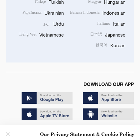
Türkçe
Magyar
Turkish
Hungarian
Українська
Bahasa Indonesia
Ukrainian
Indonesian
اردو
Italiano
Urdu
Italian
Tiếng Việt
日本語
Vietnamese
Japanese
한국어
Korean
DOWNLOAD OUR APP
Copyright © 2024 CGTN.
Our Privacy Statement & Cookie Policy